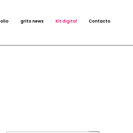
folio
grito news
Kit digital
Contacto