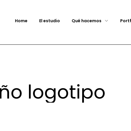
Home
El estudio
Qué hacemos
Port
eño logotipo