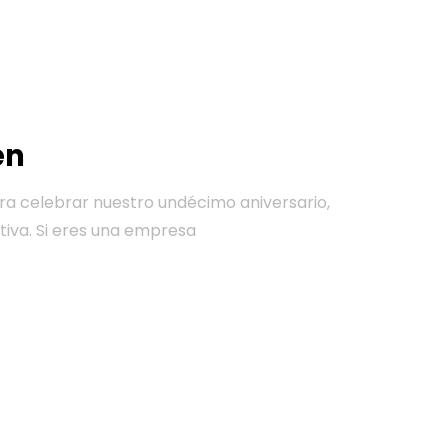
en
ara celebrar nuestro undécimo aniversario,
tiva. Si eres una empresa