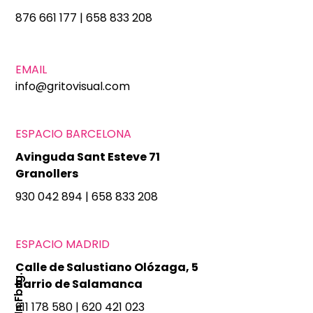
876 661 177
|
658 833 208
EMAIL
info@gritovisual.com
ESPACIO BARCELONA
Avinguda Sant Esteve 71
Granollers
930 042 894
|
658 833 208
ESPACIO MADRID
Calle de Salustiano Olózaga, 5
Ig.
Barrio de Salamanca
Fb.
911 178 580
|
620 421 023
In.