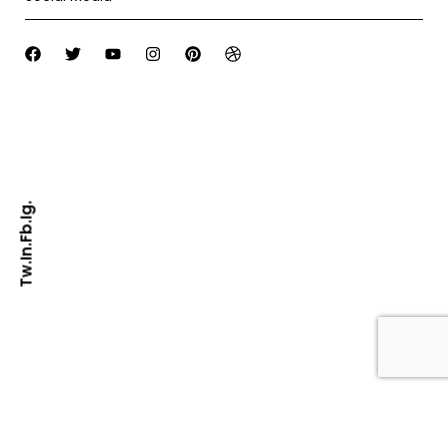
Ig.
Fb.
In.
Tw.